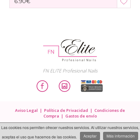
6.90€
FN ELITE Profesional Nails
Aviso Legal
|
Política de Privacidad
|
Condiciones de
Compra
|
Gastos de envío
2020 Elite Profesional Nails. Todos los derechos reservados.
Las cookies nos permiten ofrecer nuestros servicios. Al utilizar nuestros servicios,
Página Web realizada por
Web Las Palmas
Aceptar
Más información
aceptas el uso que hacemos de las cookies.