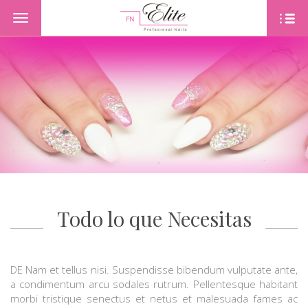
Toggle
navigation
PORTADA
PRODUKTE
OFERTAS
CONTACTO
NUESTROS SERVICIOS
Todo lo que Necesitas
DE Nam et tellus nisi. Suspendisse bibendum vulputate ante,
a condimentum arcu sodales rutrum. Pellentesque habitant
morbi tristique senectus et netus et malesuada fames ac