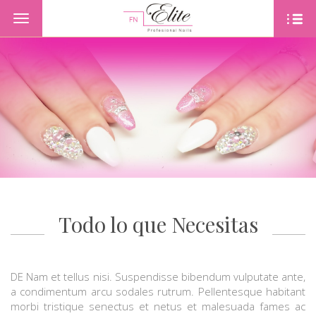
Toggle
navigation
PORTADA
PRODUKTE
OFERTAS
CONTACTO
NUESTROS SERVICIOS
Todo lo que Necesitas
DE Nam et tellus nisi. Suspendisse bibendum vulputate ante,
a condimentum arcu sodales rutrum. Pellentesque habitant
morbi tristique senectus et netus et malesuada fames ac