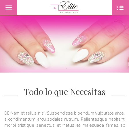
Toggle
navigation
PORTADA
PRODUKTE
OFERTAS
CONTACTO
NUESTROS SERVICIOS
Todo lo que Necesitas
DE Nam et tellus nisi. Suspendisse bibendum vulputate ante,
a condimentum arcu sodales rutrum. Pellentesque habitant
morbi tristique senectus et netus et malesuada fames ac