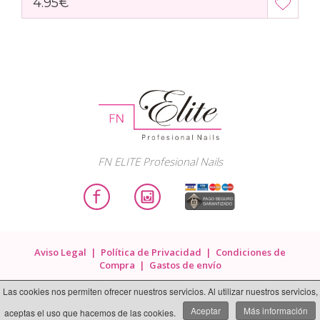
4.95€
FN ELITE Profesional Nails
Aviso Legal
|
Política de Privacidad
|
Condiciones de
Compra
|
Gastos de envío
2020 Elite Profesional Nails. Todos los derechos reservados.
Las cookies nos permiten ofrecer nuestros servicios. Al utilizar nuestros servicios,
Página Web realizada por
Web Las Palmas
Aceptar
Más información
aceptas el uso que hacemos de las cookies.