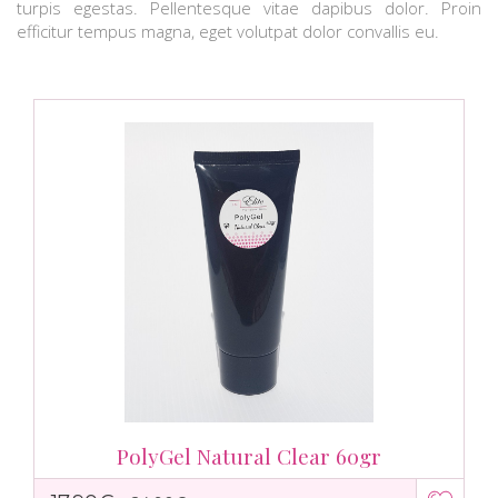
turpis egestas. Pellentesque vitae dapibus dolor. Proin
efficitur tempus magna, eget volutpat dolor convallis eu.
PolyGel Natural Clear 60gr