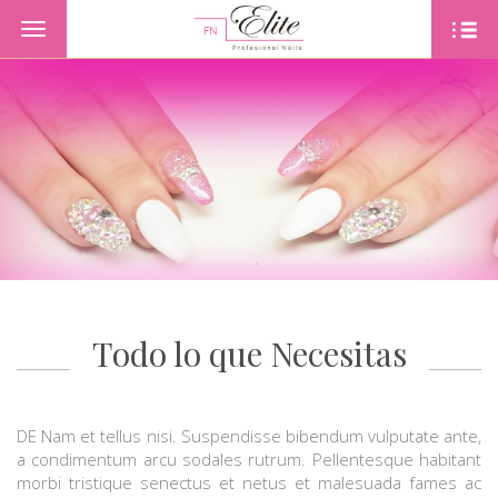
Toggle
navigation
PORTADA
PRODUKTE
OFERTAS
CONTACTO
NUESTROS SERVICIOS
Todo lo que Necesitas
DE Nam et tellus nisi. Suspendisse bibendum vulputate ante,
a condimentum arcu sodales rutrum. Pellentesque habitant
morbi tristique senectus et netus et malesuada fames ac